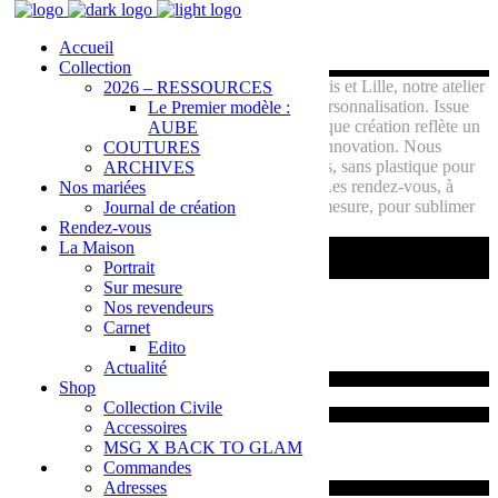
Accueil
Collection
Créatrice de robes de mariée sur-mesure à Paris et Lille, notre atelier
2026 – RESSOURCES
offre une expérience unique, alliant luxe et personnalisation. Issue
Le Premier modèle :
d'une famille de brodeurs et de dentellier, chaque création reflète un
AUBE
savoir- faire artisanal, combinant tradition et innovation. Nous
COUTURES
utilisons des matières naturelles et écologiques, sans plastique pour
ARCHIVES
un mariage respectueux de l'environnement. Les rendez-vous, à
Nos mariées
domicile, offrent une approche intime et sur-mesure, pour sublimer
Journal de création
avec élégance et raffinement
Rendez-vous
La Maison
Portrait
Sur mesure
Nos revendeurs
Prendre contact
Carnet
Edito
Actualité
Shop
Email :
contact@segolenegabet.fr
Collection Civile
Accessoires
MSG X BACK TO GLAM
Commandes
Adresses